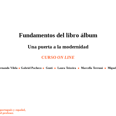
Fundamentos del libro álbum
Una puerta a la modernidad
CURSO
ON LINE
rnando Vilela
●
Gabriel Pacheco
●
Gusti
●
Laura Teixeira
●
Marcella Terrussi
●
Migue
 portugués y español,
el profesor.