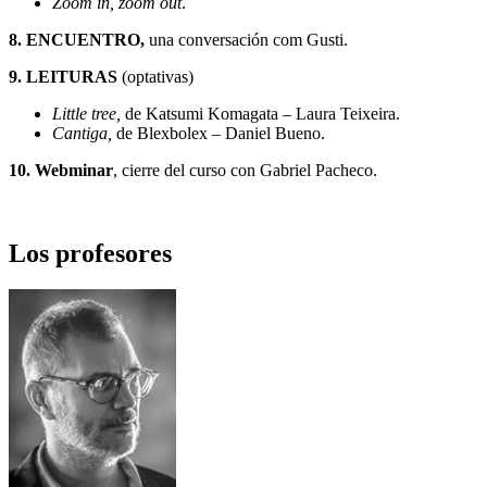
Zoom in, zoom out
.
8. ENCUENTRO,
una conversación com Gusti.
9. LEITURAS
(optativas)
Little tree,
de Katsumi Komagata – Laura Teixeira.
Cantiga,
de Blexbolex – Daniel Bueno.
10. Webminar
, cierre del curso con Gabriel Pacheco.
Los profesores