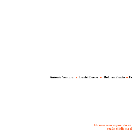
Antonio Ventura
●
Daniel Bueno
●
Dolores Prades
●
Fe
El curso será impartido en
según el idioma d