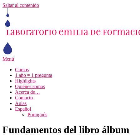
Saltar al contenido
Menú
Cursos
1 año = 1 pregunta
Highlights
Quiénes somos
Acerca de…
Contacto
Aulas
Español
Portugués
Fundamentos del libro álbum