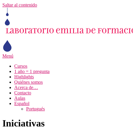
Saltar al contenido
Menú
Cursos
1 año = 1 pregunta
Highlights
Quiénes somos
Acerca de…
Contacto
Aulas
Español
Portugués
Iniciativas