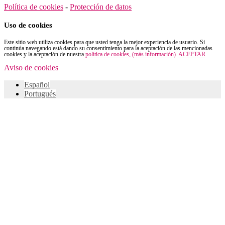
Política de cookies
-
Protección de datos
Uso de cookies
Este sitio web utiliza cookies para que usted tenga la mejor experiencia de usuario. Si
continúa navegando está dando su consentimiento para la aceptación de las mencionadas
cookies y la aceptación de nuestra
política de cookies, (más información)
.
ACEPTAR
Aviso de cookies
Español
Portugués