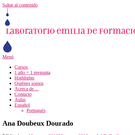
Saltar al contenido
Menú
Cursos
1 año = 1 pregunta
Highlights
Quiénes somos
Acerca de…
Contacto
Aulas
Español
Portugués
Ana Doubeux Dourado