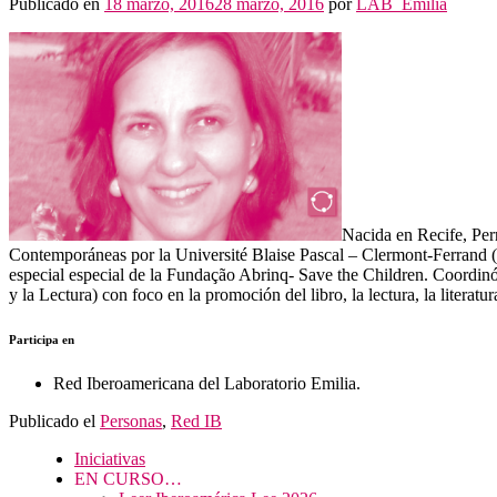
Públicado en
18 marzo, 2016
28 marzo, 2016
por
LAB_Emilia
Nacida en Recife, Per
Contemporáneas por la Université Blaise Pascal – Clermont-Ferrand (2
especial especial de la Fundação Abrinq- Save the Children. Coordin
y la Lectura) con foco en la promoción del libro, la lectura, la literatur
Participa en
Red Iberoamericana del Laboratorio Emilia.
Publicado el
Personas
,
Red IB
Iniciativas
EN CURSO…