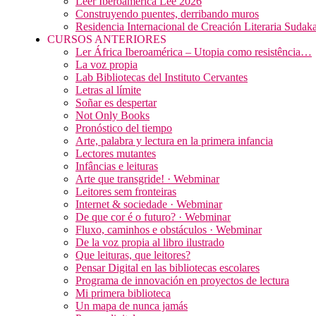
Leer Iberoamérica Lee 2026
Construyendo puentes, derribando muros
Residencia Internacional de Creación Literaria Sudak
CURSOS ANTERIORES
Ler África Iberoamérica – Utopia como resistência…
La voz propia
Lab Bibliotecas del Instituto Cervantes
Letras al límite
Soñar es despertar
Not Only Books
Pronóstico del tiempo
Arte, palabra y lectura en la primera infancia
Lectores mutantes
Infâncias e leituras
Arte que transgride! · Webminar
Leitores sem fronteiras
Internet & sociedade · Webminar
De que cor é o futuro? · Webminar
Fluxo, caminhos e obstáculos · Webminar
De la voz propia al libro ilustrado
Que leituras, que leitores?
Pensar Digital en las bibliotecas escolares
Programa de innovación en proyectos de lectura
Mi primera biblioteca
Un mapa de nunca jamás