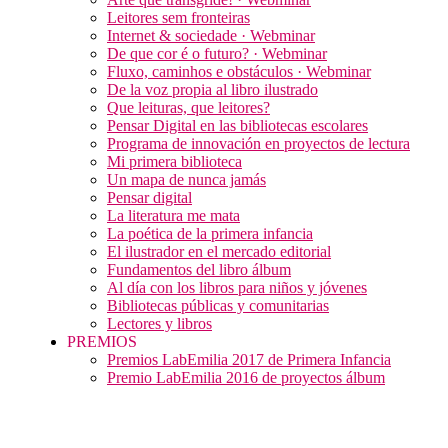
Leitores sem fronteiras
Internet & sociedade · Webminar
De que cor é o futuro? · Webminar
Fluxo, caminhos e obstáculos · Webminar
De la voz propia al libro ilustrado
Que leituras, que leitores?
Pensar Digital en las bibliotecas escolares
Programa de innovación en proyectos de lectura
Mi primera biblioteca
Un mapa de nunca jamás
Pensar digital
La literatura me mata
La poética de la primera infancia
El ilustrador en el mercado editorial
Fundamentos del libro álbum
Al día con los libros para niños y jóvenes
Bibliotecas públicas y comunitarias
Lectores y libros
PREMIOS
Premios LabEmilia 2017 de Primera Infancia
Premio LabEmilia 2016 de proyectos álbum