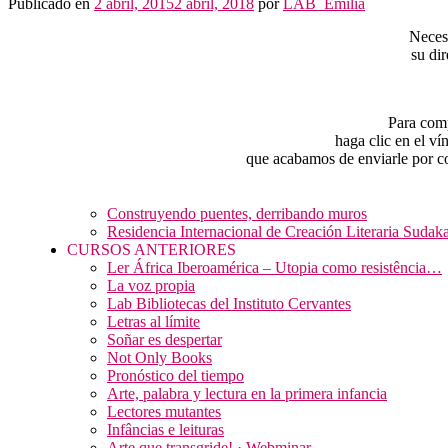
Públicado en
2 abril, 2015
2 abril, 2018
por
LAB_Emilia
Neces
su di
Para comp
haga clic en el ví
que acabamos de enviarle por co
Construyendo puentes, derribando muros
Residencia Internacional de Creación Literaria Sudak
CURSOS ANTERIORES
Ler África Iberoamérica – Utopia como resistência…
La voz propia
Lab Bibliotecas del Instituto Cervantes
Letras al límite
Soñar es despertar
Not Only Books
Pronóstico del tiempo
Arte, palabra y lectura en la primera infancia
Lectores mutantes
Infâncias e leituras
Arte que transgride! · Webminar