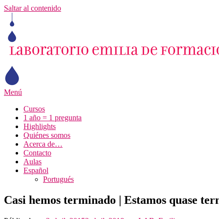
Saltar al contenido
Menú
Cursos
1 año = 1 pregunta
Highlights
Quiénes somos
Acerca de…
Contacto
Aulas
Español
Portugués
Casi hemos terminado | Estamos quase te