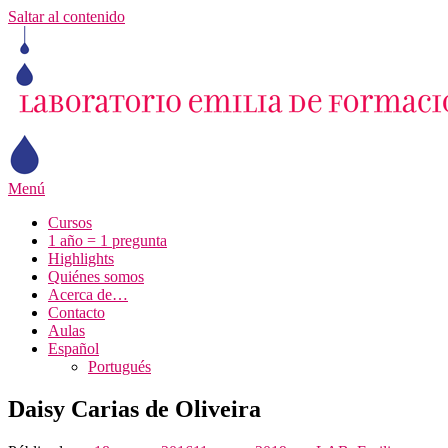
Saltar al contenido
Menú
Cursos
1 año = 1 pregunta
Highlights
Quiénes somos
Acerca de…
Contacto
Aulas
Español
Portugués
Daisy Carias de Oliveira