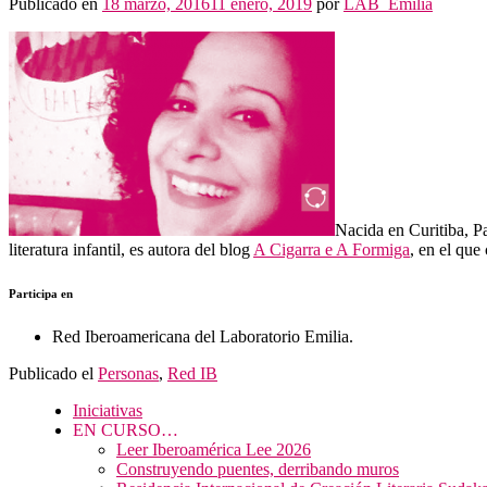
Públicado en
18 marzo, 2016
11 enero, 2019
por
LAB_Emilia
Nacida en Curitiba, P
literatura infantil, es autora del blog
A Cigarra e A Formiga
, en el que
Participa en
Red Iberoamericana del Laboratorio Emilia.
Publicado el
Personas
,
Red IB
Iniciativas
EN CURSO…
Leer Iberoamérica Lee 2026
Construyendo puentes, derribando muros