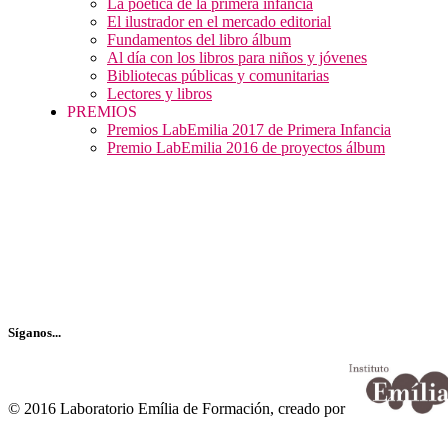
La poética de la primera infancia
El ilustrador en el mercado editorial
Fundamentos del libro álbum
Al día con los libros para niños y jóvenes
Bibliotecas públicas y comunitarias
Lectores y libros
PREMIOS
Premios LabEmilia 2017 de Primera Infancia
Premio LabEmilia 2016 de proyectos álbum
Recibe nuestro boletín…
Síganos...
© 2016 Laboratorio Emília de Formación, creado por