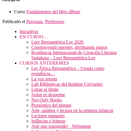
Curso
Fundamentos del libro álbum
Publicado el
Personas
,
Profesores
Iniciativas
EN CURSO…
Leer Iberoamérica Lee 2026
Construyendo puentes, derribando muros
Residencia Internacional de Creación Literaria
Sudakasa – Leer Iberoamérica Lee
CURSOS ANTERIORES
Ler África Iberoamérica – Utopia como
resistência…
La voz propia
Lab Bibliotecas del Instituto Cervantes
Letras al límite
Soñar es despertar
Not Only Books
Pronóstico del tiempo
Arte, palabra y lectura en la primera infancia
Lectores mutantes
Infâncias e leituras
Arte que transgride! · Webminar