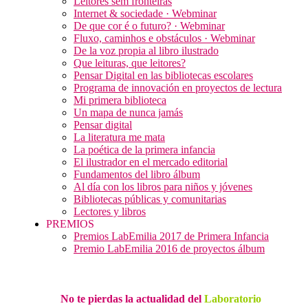
Leitores sem fronteiras
Internet & sociedade · Webminar
De que cor é o futuro? · Webminar
Fluxo, caminhos e obstáculos · Webminar
De la voz propia al libro ilustrado
Que leituras, que leitores?
Pensar Digital en las bibliotecas escolares
Programa de innovación en proyectos de lectura
Mi primera biblioteca
Un mapa de nunca jamás
Pensar digital
La literatura me mata
La poética de la primera infancia
El ilustrador en el mercado editorial
Fundamentos del libro álbum
Al día con los libros para niños y jóvenes
Bibliotecas públicas y comunitarias
Lectores y libros
PREMIOS
Premios LabEmilia 2017 de Primera Infancia
Premio LabEmilia 2016 de proyectos álbum
No te pierdas la actualidad del
Laboratorio