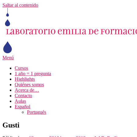
Saltar al contenido
Menú
Cursos
1 año = 1 pregunta
Highlights
Quiénes somos
Acerca de…
Contacto
Aulas
Español
Portugués
Gusti