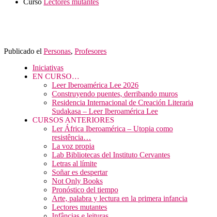
Curso
Lectores mutantes
Publicado el
Personas
,
Profesores
Iniciativas
EN CURSO…
Leer Iberoamérica Lee 2026
Construyendo puentes, derribando muros
Residencia Internacional de Creación Literaria
Sudakasa – Leer Iberoamérica Lee
CURSOS ANTERIORES
Ler África Iberoamérica – Utopia como
resistência…
La voz propia
Lab Bibliotecas del Instituto Cervantes
Letras al límite
Soñar es despertar
Not Only Books
Pronóstico del tiempo
Arte, palabra y lectura en la primera infancia
Lectores mutantes
Infâncias e leituras