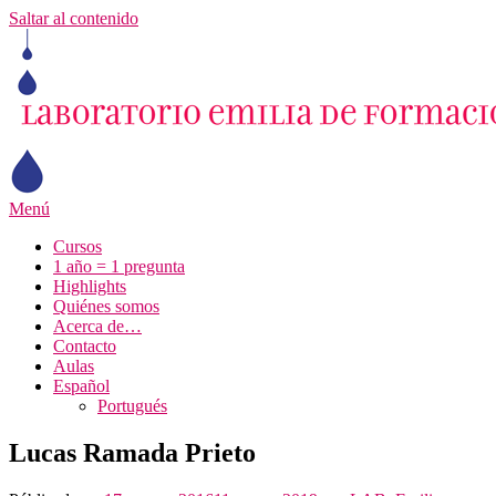
Saltar al contenido
Menú
Cursos
1 año = 1 pregunta
Highlights
Quiénes somos
Acerca de…
Contacto
Aulas
Español
Portugués
Lucas Ramada Prieto