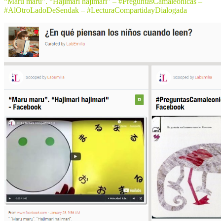
“Maru maru”. “Hajimari hajimari” – #PreguntasCamaleonicas –
#AlOtroLadoDeSendak – #LecturaCompartidayDialogada