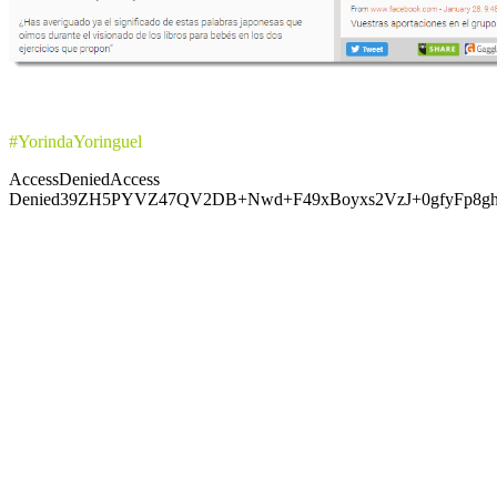
#YorindaYoringuel