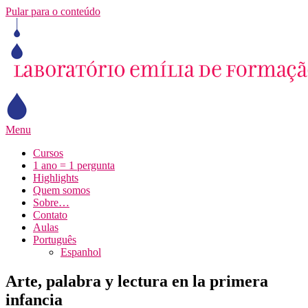
Pular para o conteúdo
Menu
Cursos
1 ano = 1 pergunta
Highlights
Quem somos
Sobre…
Contato
Aulas
Português
Espanhol
Arte, palabra y lectura en la primera
infancia