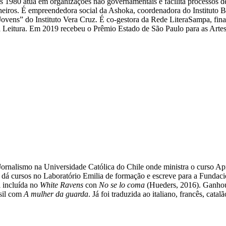
 1980 atua em organizações não governamentais e facilita processos de
heiros. É empreendedora social da Ashoka, coordenadora do Instituto 
Jovens” do Instituto Vera Cruz. É co-gestora da Rede LiteraSampa, fina
Leitura. Em 2019 recebeu o Prêmio Estado de São Paulo para as Artes, n
ornalismo na Universidade Católica do Chile onde ministra o curso Apre
dá cursos no Laboratório Emilia de formação e escreve para a Funda
i incluída no
White Ravens
con
No se lo coma
(Hueders, 2016). Ganho
sil com
A mulher da guarda
. Já foi traduzida ao italiano, francês, cat