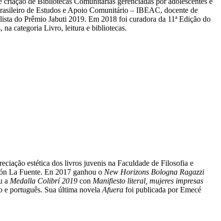
 criação de Bibliotecas Comunitárias gerenciadas por adolescentes e
Brasileiro de Estudos e Apoio Comunitário – IBEAC, docente de
lista do Prêmio Jabuti 2019. Em 2018 foi curadora da 11ª Edição do
a categoria Livro, leitura e bibliotecas.
ciação estética dos livros juvenis na Faculdade de Filosofia e
ción La Fuente. En 2017 ganhou o
New Horizons Bologna Ragazzi
u a
Medalla Colibrí 2019
con
Manifiesto literal, mujeres impresas
alão e português. Sua última novela
Afuera
foi publicada por Emecé