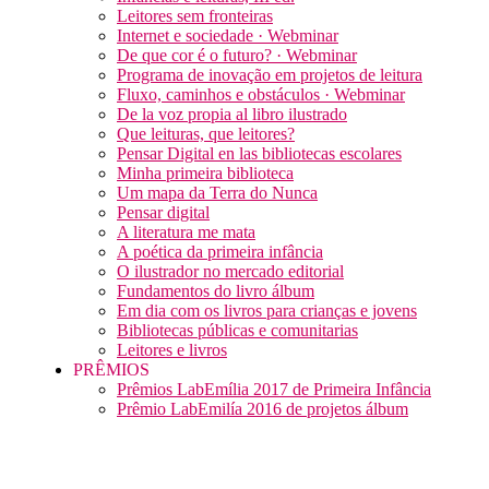
Leitores sem fronteiras
Internet e sociedade · Webminar
De que cor é o futuro? · Webminar
Programa de inovação em projetos de leitura
Fluxo, caminhos e obstáculos · Webminar
De la voz propia al libro ilustrado
Que leituras, que leitores?
Pensar Digital en las bibliotecas escolares
Minha primeira biblioteca
Um mapa da Terra do Nunca
Pensar digital
A literatura me mata
A poética da primeira infância
O ilustrador no mercado editorial
Fundamentos do livro álbum
Em dia com os livros para crianças e jovens
Bibliotecas públicas e comunitarias
Leitores e livros
PRÊMIOS
Prêmios LabEmília 2017 de Primeira Infância
Prêmio LabEmilía 2016 de projetos álbum