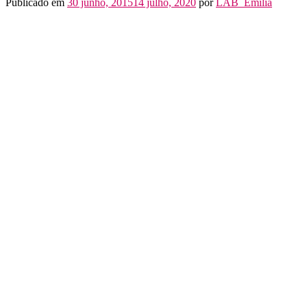
Publicado em
30 junho, 2015
14 julho, 2020
por
LAB_Emilia