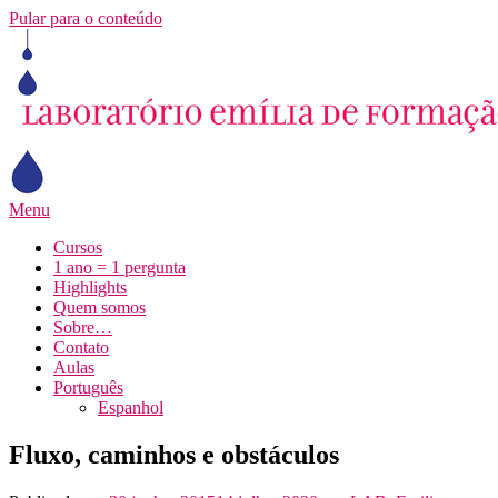
Pular para o conteúdo
Menu
Cursos
1 ano = 1 pergunta
Highlights
Quem somos
Sobre…
Contato
Aulas
Português
Espanhol
Fluxo, caminhos e obstáculos