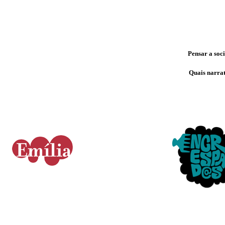
Pensar a soci
Quais narrat