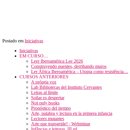
Postado em
Iniciativas
Iniciativas
EM CURSO…
Leer Iberoamérica Lee 2026
Construyendo puentes, derribando muros
Ler África Iberoamérica – Utopia como resistência…
CURSOS ANTERIORES
A própria voz
Lab Bibliotecas del Instituto Cervantes
Letras al límite
Soñar es despertar
Not only books
Pronóstico del tiempo
Arte, palabra y lectura en la primera infancia
Lectores mutantes
Arte que transgride! · Webminar
Infâncias e leituras, III ed.