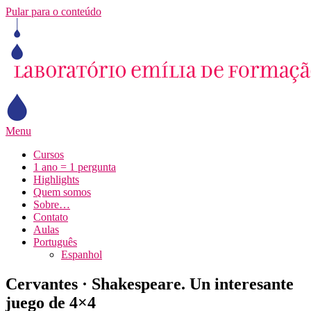
Pular para o conteúdo
Menu
Cursos
1 ano = 1 pergunta
Highlights
Quem somos
Sobre…
Contato
Aulas
Português
Espanhol
Cervantes · Shakespeare. Un interesante
juego de 4×4