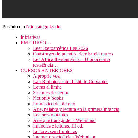
Postado em
Não categorizado
Iniciativas
EM CURSO…
Leer Iberoamérica Lee 2026
Construyendo puentes, derribando muros
Ler África Iberoamérica – Utopia como
resistência…
CURSOS ANTERIORES
A própria voz
Lab Bibliotecas del Instituto Cervantes
Letras al límite
Soñar es despertar
Not only books
Pronóstico del tiempo
Arte, palabra y lectura en la primera infancia
Lectores mutantes
Arte que transgride! · Webminar
Infâncias e leituras, III ed.
Leitores sem fronteiras
Internet e sociedade · Webminar