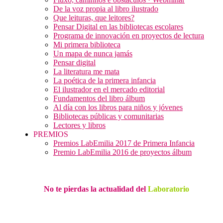
De la voz propia al libro ilustrado
Que leituras, que leitores?
Pensar Digital en las bibliotecas escolares
Programa de innovación en proyectos de lectura
Mi primera biblioteca
Un mapa de nunca jamás
Pensar digital
La literatura me mata
La poética de la primera infancia
El ilustrador en el mercado editorial
Fundamentos del libro álbum
Al día con los libros para niños y jóvenes
Bibliotecas públicas y comunitarias
Lectores y libros
PREMIOS
Premios LabEmilia 2017 de Primera Infancia
Premio LabEmilia 2016 de proyectos álbum
No te pierdas la actualidad del
Laboratorio
Recibe nuestro boletín…