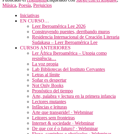
Música
,
Poesía
,
Prejuicios
Iniciativas
EN CURSO…
Leer Iberoamérica Lee 2026
Construyendo puentes, derribando muros
Residencia Internacional de Creación Literaria
Sudakasa – Leer Iberoamérica Lee
CURSOS ANTERIORES
Ler África Iberoamérica – Utopia como
resistência…
La voz propia
Lab Bibliotecas del Instituto Cervantes
Letras al límite
Soñar es despertar
Not Only Books
Pronóstico del tiempo
Arte, palabra y lectura en la primera infancia
Lectores mutantes
Infâncias e leituras
Arte que transgride! · Webminar
Leitores sem fronteiras
Internet & sociedade · Webminar
De que cor é o futuro? · Webminar
Fluxo, caminhos e obstáculos · Webminar