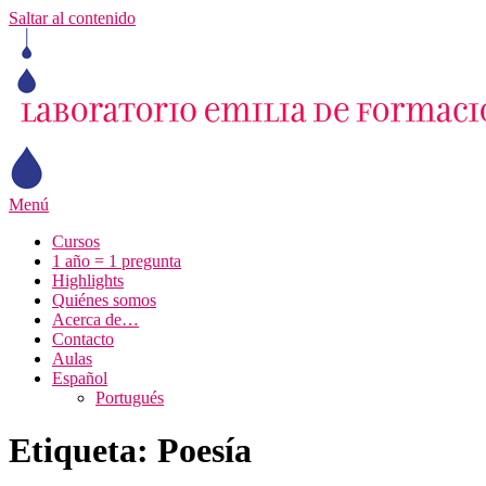
Saltar al contenido
Menú
Cursos
1 año = 1 pregunta
Highlights
Quiénes somos
Acerca de…
Contacto
Aulas
Español
Portugués
Etiqueta:
Poesía