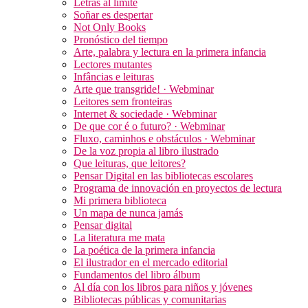
Letras al límite
Soñar es despertar
Not Only Books
Pronóstico del tiempo
Arte, palabra y lectura en la primera infancia
Lectores mutantes
Infâncias e leituras
Arte que transgride! · Webminar
Leitores sem fronteiras
Internet & sociedade · Webminar
De que cor é o futuro? · Webminar
Fluxo, caminhos e obstáculos · Webminar
De la voz propia al libro ilustrado
Que leituras, que leitores?
Pensar Digital en las bibliotecas escolares
Programa de innovación en proyectos de lectura
Mi primera biblioteca
Un mapa de nunca jamás
Pensar digital
La literatura me mata
La poética de la primera infancia
El ilustrador en el mercado editorial
Fundamentos del libro álbum
Al día con los libros para niños y jóvenes
Bibliotecas públicas y comunitarias