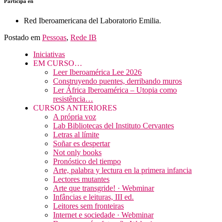
Participa en
Red Iberoamericana del Laboratorio Emilia.
Postado em
Pessoas
,
Rede IB
Iniciativas
EM CURSO…
Leer Iberoamérica Lee 2026
Construyendo puentes, derribando muros
Ler África Iberoamérica – Utopia como
resistência…
CURSOS ANTERIORES
A própria voz
Lab Bibliotecas del Instituto Cervantes
Letras al límite
Soñar es despertar
Not only books
Pronóstico del tiempo
Arte, palabra y lectura en la primera infancia
Lectores mutantes
Arte que transgride! · Webminar
Infâncias e leituras, III ed.
Leitores sem fronteiras
Internet e sociedade · Webminar