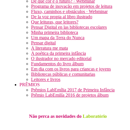
De que cor é o futuro? · Webminar
Programa de inovação em projetos de leitura
Fluxo, caminhos e obstáculos · Webminar
De la voz propia al libro ilustrado
Que leituras, que leitores?
Pensar Digital en las bibliotecas escolares
Minha primeira biblioteca
Um mapa da Terra do Nunca
Pensar digital
A literatura me mata
A poética da primeira infância
O ilustrador no mercado editorial
Fundamentos do livro álbum
Em dia com os livros para crianças e jovens
Bibliotecas públicas e comunitarias
Leitores e livros
PRÊMIOS
Prêmios LabEmília 2017 de Primeira Infância
Prêmio LabEmilía 2016 de projetos álbum
Não perca as novidades do
Laboratório
Receba nossa newsletter…