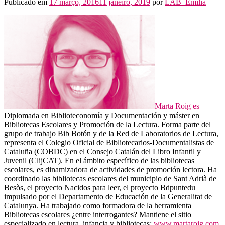
Publicado em
17 março, 2016
11 janeiro, 2019
por
LAB_Emilia
Marta Roig es
Diplomada en Biblioteconomía y Documentación y máster en
Bibliotecas Escolares y Promoción de la Lectura. Forma parte del
grupo de trabajo Bib Botón y de la Red de Laboratorios de Lectura,
representa el Colegio Oficial de Bibliotecarios-Documentalistas de
Cataluña (COBDC) en el Consejo Catalán del Libro Infantil y
Juvenil (ClijCAT). En el ámbito específico de las bibliotecas
escolares, es dinamizadora de actividades de promoción lectora. Ha
coordinado las bibliotecas escolares del municipio de Sant Adrià de
Besòs, el proyecto Nacidos para leer, el proyecto Bdpuntedu
impulsado por el Departamento de Educación de la Generalitat de
Catalunya. Ha trabajado como formadora de la herramienta
Bibliotecas escolares ¿entre interrogantes? Mantiene el sitio
especializado en lectura, infancia y bibliotecas:
www.martaroig.com