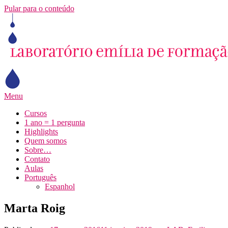
Pular para o conteúdo
Menu
Cursos
1 ano = 1 pergunta
Highlights
Quem somos
Sobre…
Contato
Aulas
Português
Espanhol
Marta Roig