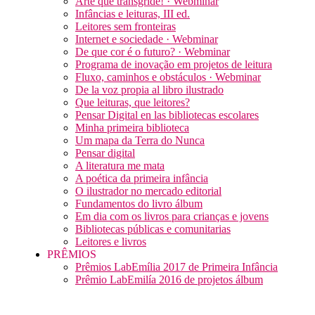
Arte que transgride! · Webminar
Infâncias e leituras, III ed.
Leitores sem fronteiras
Internet e sociedade · Webminar
De que cor é o futuro? · Webminar
Programa de inovação em projetos de leitura
Fluxo, caminhos e obstáculos · Webminar
De la voz propia al libro ilustrado
Que leituras, que leitores?
Pensar Digital en las bibliotecas escolares
Minha primeira biblioteca
Um mapa da Terra do Nunca
Pensar digital
A literatura me mata
A poética da primeira infância
O ilustrador no mercado editorial
Fundamentos do livro álbum
Em dia com os livros para crianças e jovens
Bibliotecas públicas e comunitarias
Leitores e livros
PRÊMIOS
Prêmios LabEmília 2017 de Primeira Infância
Prêmio LabEmilía 2016 de projetos álbum