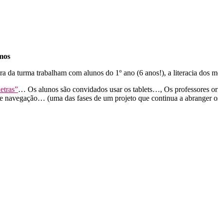
mos
a da turma trabalham com alunos do 1º ano (6 anos!), a literacia dos m
etras”
… Os alunos são convidados usar os tablets…, Os professores ori
 e navegação… (uma das fases de um projeto que continua a abranger os