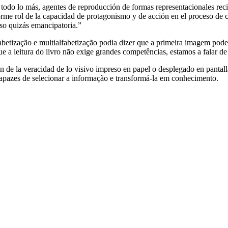
o, todo lo más, agentes de reproducción de formas representacionales re
rme rol de la capacidad de protagonismo y de acción en el proceso de cr
uso quizás emancipatoria.”
abetização e multialfabetização podia dizer que a primeira imagem pod
 a leitura do livro não exige grandes competências, estamos a falar de 
n de la veracidad de lo visivo impreso en papel o desplegado en pantal
es capazes de selecionar a informação e transformá-la em conhecimento.