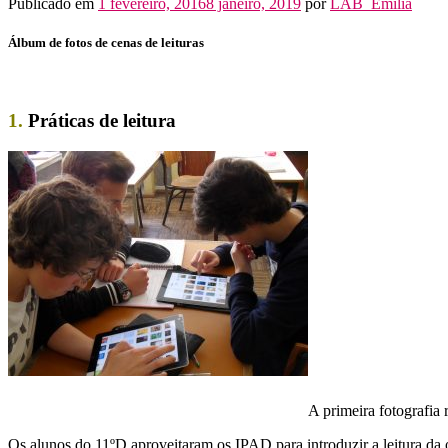
Publicado em
1 fevereiro, 2016
8 janeiro, 2019
por
LAB_Emilia
Álbum de fotos de cenas de leituras
1.
Práticas de leitura
A primeira fotografia
Os alunos do 11ºD aproveitaram os IPAD para introduzir a leitura da