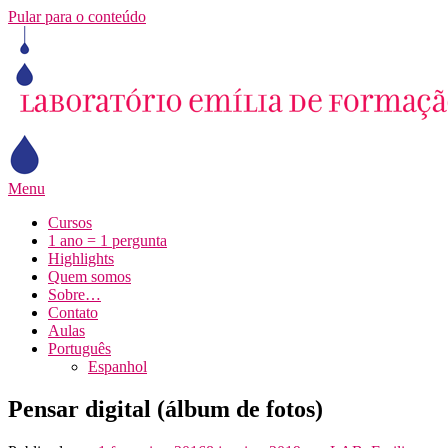
Pular para o conteúdo
Menu
Cursos
1 ano = 1 pergunta
Highlights
Quem somos
Sobre…
Contato
Aulas
Português
Espanhol
Pensar digital (álbum de fotos)