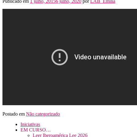
Publicado em
1 julho, 2015
6 julho, 2020
por
LAB_Emilia
Postado em
Não categorizado
Iniciativas
EM CURSO…
Leer Iberoamérica Lee 2026