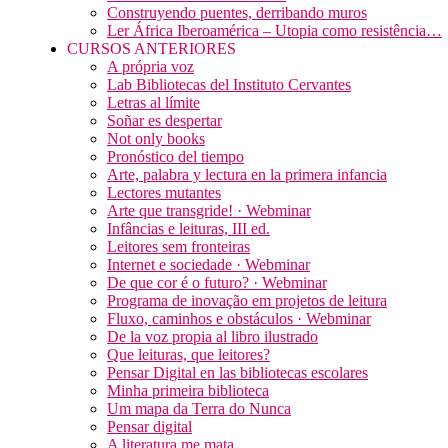
Construyendo puentes, derribando muros
Ler África Iberoamérica – Utopia como resistência…
CURSOS ANTERIORES
A própria voz
Lab Bibliotecas del Instituto Cervantes
Letras al límite
Soñar es despertar
Not only books
Pronóstico del tiempo
Arte, palabra y lectura en la primera infancia
Lectores mutantes
Arte que transgride! · Webminar
Infâncias e leituras, III ed.
Leitores sem fronteiras
Internet e sociedade · Webminar
De que cor é o futuro? · Webminar
Programa de inovação em projetos de leitura
Fluxo, caminhos e obstáculos · Webminar
De la voz propia al libro ilustrado
Que leituras, que leitores?
Pensar Digital en las bibliotecas escolares
Minha primeira biblioteca
Um mapa da Terra do Nunca
Pensar digital
A literatura me mata