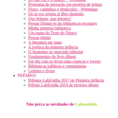
Programa de inovação em projetos de leitura
Fluxo, caminhos e obstáculos · Webminar
De la voz propia al libro ilustrado
Que leituras, que leitores?
Pensar Digital en las bibliotecas escolares
Minha primeira biblioteca
Um mapa da Terra do Nunca
Pensar digital
A literatura me mata
A poética da primeira infância
O ilustrador no mercado editorial
Fundamentos do livro álbum
Em dia com os livros para crianças e jovens
Bibliotecas públicas e comunitarias
Leitores e livros
PRÊMIOS
Prêmios LabEmília 2017 de Primeira Infância
Prêmio LabEmilía 2016 de projetos álbum
Não perca as novidades do
Laboratório
Receba nossa newsletter…