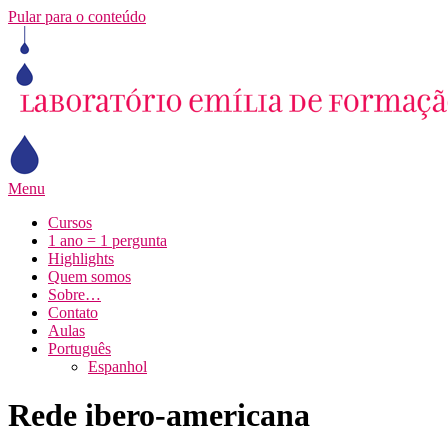
Pular para o conteúdo
Menu
Cursos
1 ano = 1 pergunta
Highlights
Quem somos
Sobre…
Contato
Aulas
Português
Espanhol
Rede ibero-americana