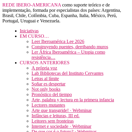
REDE IBERO-AMERICANA
como suporte teórico e de
implementação, formada por especialistas dos países: Argentina,
Brasil, Chile, Colômbia, Cuba, Espanha, Italia, México, Perú,
Portugal, Uruguai e Venezuela.
Iniciativas
EM CURSO…
Leer Iberoamérica Lee 2026
Construyendo puentes, derribando muros
Ler África Iberoamérica – Utopia como
resistência…
CURSOS ANTERIORES
A própria voz
Lab Bibliotecas del Instituto Cervantes
Letras al límite
Soñar es despertar
Not only books
Pronóstico del tiempo
Arte, palabra y lectura en la primera infancia
Lectores mutantes
Arte que transgride! · Webminar
Infâncias e leituras, III ed.
Leitores sem fronteiras
Internet e sociedade · Webminar
De que cor é o futuro? · Webminar