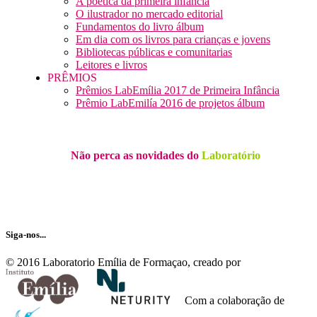
A poética da primeira infância
O ilustrador no mercado editorial
Fundamentos do livro álbum
Em dia com os livros para crianças e jovens
Bibliotecas públicas e comunitarias
Leitores e livros
PRÊMIOS
Prêmios LabEmília 2017 de Primeira Infância
Prêmio LabEmilía 2016 de projetos álbum
Não perca as novidades do
Laboratório
Receba nossa newsletter…
Siga-nos...
© 2016 Laboratorio Emília de Formaçao, creado por
Com a colaboração de