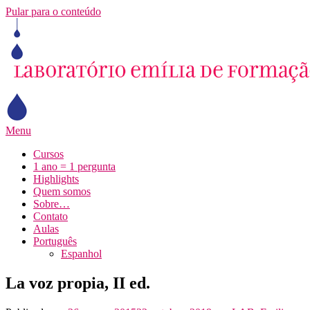
Pular para o conteúdo
Menu
Cursos
1 ano = 1 pergunta
Highlights
Quem somos
Sobre…
Contato
Aulas
Português
Espanhol
La voz propia, II ed.