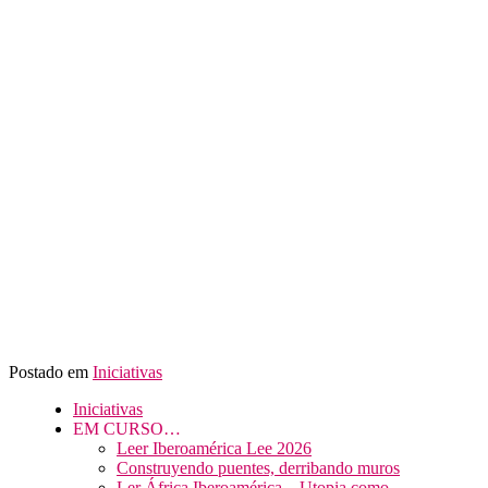
Postado em
Iniciativas
Iniciativas
EM CURSO…
Leer Iberoamérica Lee 2026
Construyendo puentes, derribando muros
Ler África Iberoamérica – Utopia como