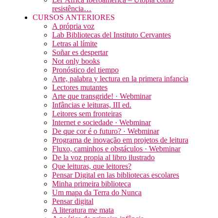
resistência…
CURSOS ANTERIORES
A própria voz
Lab Bibliotecas del Instituto Cervantes
Letras al límite
Soñar es despertar
Not only books
Pronóstico del tiempo
Arte, palabra y lectura en la primera infancia
Lectores mutantes
Arte que transgride! · Webminar
Infâncias e leituras, III ed.
Leitores sem fronteiras
Internet e sociedade · Webminar
De que cor é o futuro? · Webminar
Programa de inovação em projetos de leitura
Fluxo, caminhos e obstáculos · Webminar
De la voz propia al libro ilustrado
Que leituras, que leitores?
Pensar Digital en las bibliotecas escolares
Minha primeira biblioteca
Um mapa da Terra do Nunca
Pensar digital
A literatura me mata